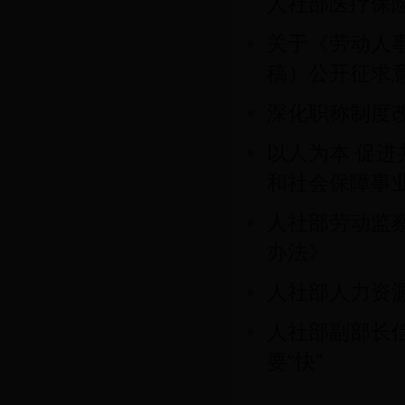
人社部医疗保险司
关于《劳动人
稿）公开征求
深化职称制度
以人为本 促
和社会保障事业发
人社部劳动监
办法》
人社部人力资
人社部副部长信
要“快”